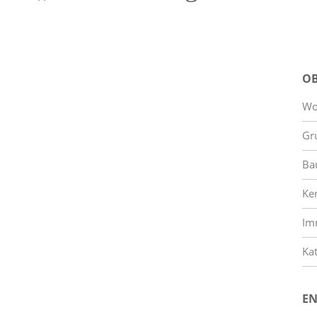
OB
Wo
Gr
Ba
Ke
Im
Kat
EN