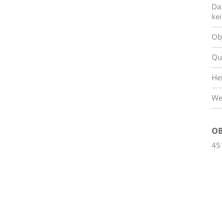
Da
ke
Ob
Qu
He
We
OB
45