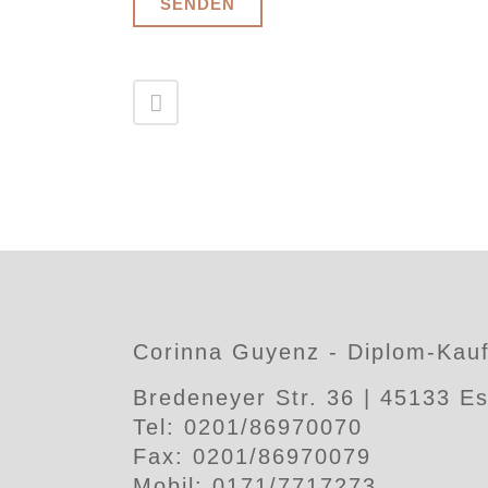
Corinna Guyenz - Diplom-Kauf
Bredeneyer Str. 36 | 45133 E
Tel: 0201/86970070
Fax: 0201/86970079
Mobil: 0171/7717273