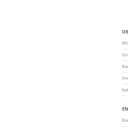
OB
Wo
Gr
Bau
Im
Ka
EN
Bau