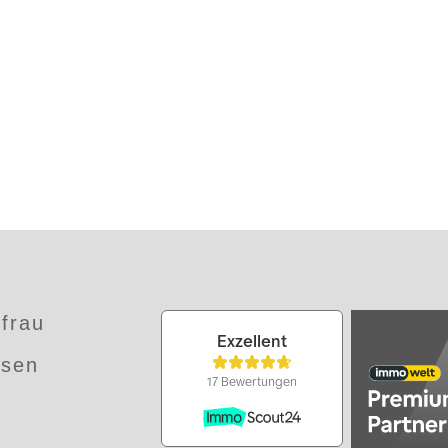
frau
ssen